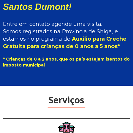
Santos Dumont!
Entre em contato agende uma visita.
Somos registrados na Província de Shiga, e
estamos no programa de
Auxilio para Creche
Gratuíta para crianças de 0 anos a 5 anos*
* Crianças de 0 a 2 anos, que os país estejam isentos do
imposto municipal
Serviços
_________